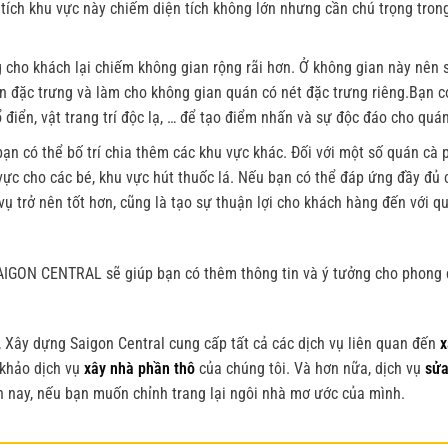
 tích khu vực này chiếm diện tích không lớn nhưng cần chú trọng tron
 cho khách lại chiếm không gian rộng rãi hơn. Ở không gian này nên 
ấn đặc trưng và làm cho không gian quán có nét đặc trưng riêng.Bạn c
ổ điển, vật trang trí độc lạ, … để tạo điểm nhấn và sự độc đáo cho quán
ạn có thể bố trí chia thêm các khu vực khác. Đối với một số quán cà 
vực cho các bé, khu vực hút thuốc lá. Nếu bạn có thể đáp ứng đầy đủ 
ụ trở nên tốt hơn, cũng là tạo sự thuận lợi cho khách hàng đến với q
ừ SAIGON CENTRAL
sẽ giúp bạn có thêm thông tin và ý tưởng cho phong 
, Xây dựng Saigon Central cung cấp tất cả các dịch vụ liên quan đến
x
 khảo dịch vụ
xây nhà phần thô
của chúng tôi. Và hơn nữa, dịch vụ
sửa
n nay, nếu bạn muốn chỉnh trang lại ngôi nhà mơ ước của mình.