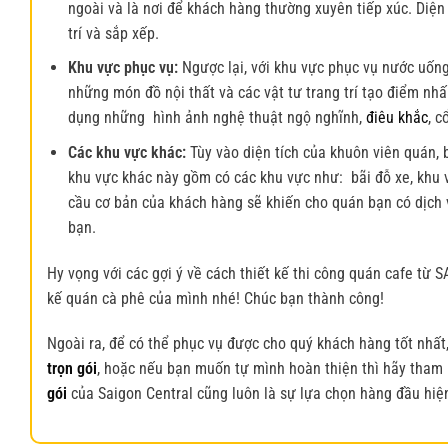
ngoài và là nơi để khách hàng thường xuyên tiếp xúc. Diện
trí và sắp xếp.
Khu vực phục vụ:
Ngược lại, với khu vực phục vụ nước uống
những món đồ nội thất và các vật tư trang trí tạo điểm nh
dụng những hình ảnh nghệ thuật ngộ nghĩnh,
điêu khắc
, c
Các khu vực khác:
Tùy vào diện tích của khuôn viên quán, b
khu vực khác này gồm có các khu vực như: bãi đỗ xe, khu 
cầu cơ bản của khách hàng sẽ khiến cho quán bạn có dịch v
bạn.
Hy vọng với các gợi ý về cách
thiết kế thi công quán cafe t
kế quán cà phê của mình nhé! Chúc bạn thành công!
Ngoài ra, để có thể phục vụ được cho quý khách hàng tốt nhất
trọn gói
, hoặc nếu bạn muốn tự mình hoàn thiện thì hãy tham
gói
của Saigon Central cũng luôn là sự lựa chọn hàng đầu hiệ