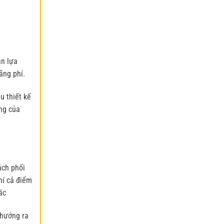
ần lựa
ãng phí.
u thiết kế
àng của
ách phối
hí cả điểm
ác
 hướng ra