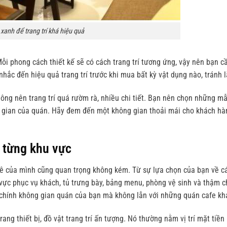
xanh để trang trí khá hiệu quả
 Mỗi phong cách thiết kế sẽ có cách trang trí tương ứng, vậy nên bạn c
hắc đến hiệu quả trang trí trước khi mua bất kỳ vật dụng nào, tránh l
hông nên trang trí quá rườm rà, nhiều chi tiết. Bạn nên chọn những mẫ
ông gian của quán. Hãy đem đến một không gian thoải mái cho khách h
 từng khu vực
hê của mình cũng quan trọng không kém. Từ sự lựa chọn của bạn về c
 vực phục vụ khách, tủ trưng bày, bảng menu, phòng vệ sinh và thậm c
a chính không gian quán của bạn mà không lẫn với những quán cafe kh
ng thiết bị, đồ vật trang trí ấn tượng. Nó thường nằm vị trí mặt tiền