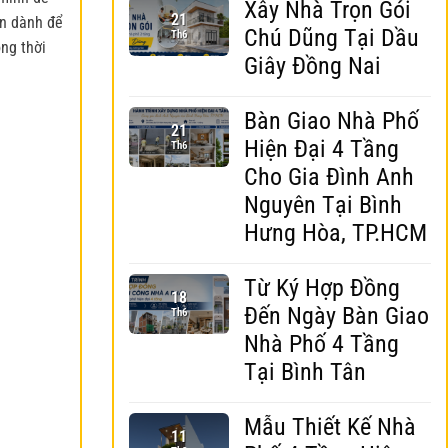
Xây Nhà Trọn Gói
21
ạn dành để
Chú Dũng Tại Dầu
Th6
ồng thời
Giây Đồng Nai
Bàn Giao Nhà Phố
21
Hiện Đại 4 Tầng
Th6
Cho Gia Đình Anh
Nguyên Tại Bình
Hưng Hòa, TP.HCM
Từ Ký Hợp Đồng
18
Đến Ngày Bàn Giao
Th6
Nhà Phố 4 Tầng
Tại Bình Tân
Mẫu Thiết Kế Nhà
11