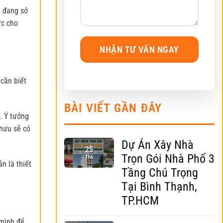
n đang sở
ức cho
 cần biết
BÀI VIẾT GẦN ĐÂY
. Ý tưởng
 hưu sẽ có
Dự Án Xây Nhà
25
Trọn Gói Nhà Phố 3
Th6
n là thiết
Tầng Chú Trọng
Tại Bình Thạnh,
TP.HCM
 mình để