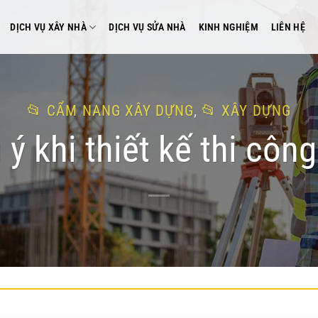
DỊCH VỤ XÂY NHÀ
DỊCH VỤ SỬA NHÀ
KINH NGHIỆM
LIÊN HỆ
CẨM NANG XÂY DỰNG
,
XÂY DỰNG
ý khi thiết kế thi côn