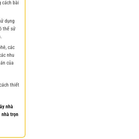
g cách bài
sử dụng
ó thể sử
.
phê, các
các nhu
uán của
cách thiết
ây nhà
 nhà trọn