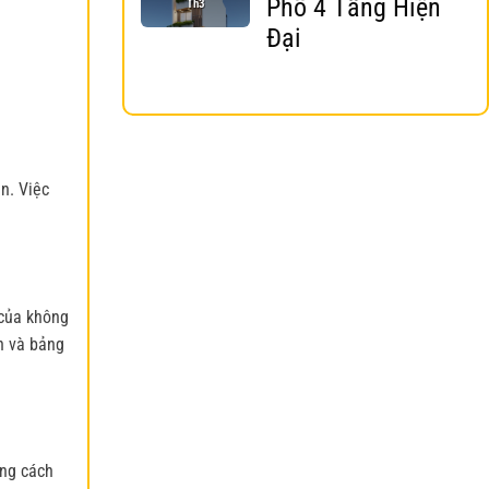
Phố 4 Tầng Hiện
Th3
Đại
n. Việc
 của không
n và bảng
ong cách