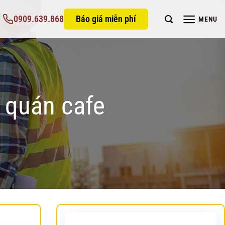
0909.639.868
Báo giá miễn phí
MENU
g quán cafe