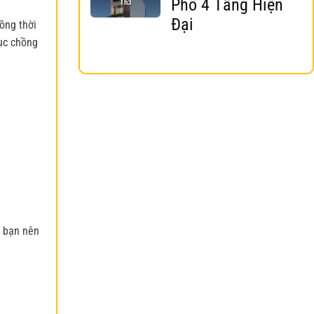
Phố 4 Tầng Hiện
Th3
Đại
ồng thời
mục chồng
h bạn nên