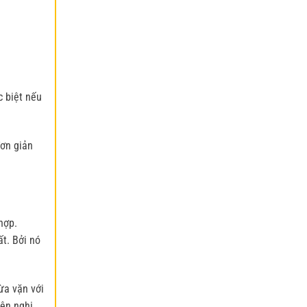
c biệt nếu
đơn giản
hợp.
t. Bởi nó
ừa vặn với
ện nghi,