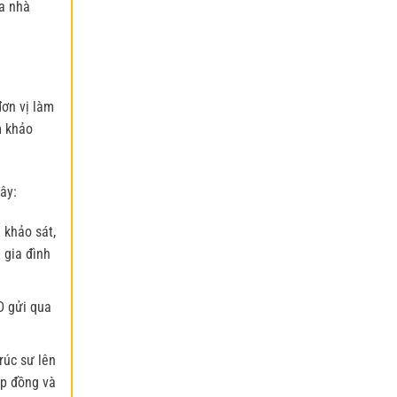
ủa nhà
đơn vị làm
m khảo
ây:
 khảo sát,
 gia đình
D gửi qua
rúc sư lên
ợp đồng và