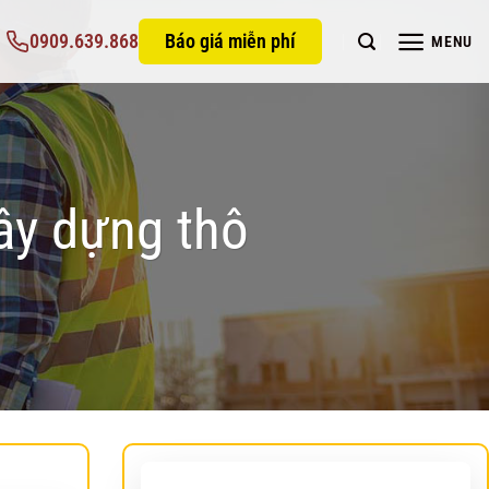
0909.639.868
Báo giá miễn phí
MENU
ây dựng thô