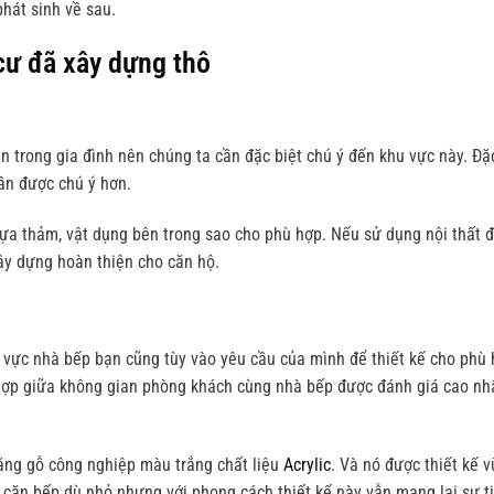
hát sinh về sau.
cư đã xây dựng thô
n trong gia đình nên chúng ta cần đặc biệt chú ý đến khu vực này. Đặ
cần được chú ý hơn.
ựa thảm, vật dụng bên trong sao cho phù hợp. Nếu sử dụng nội thất 
ây dựng hoàn thiện cho căn hộ.
 vực nhà bếp bạn cũng tùy vào yêu cầu của mình để thiết kế cho phù 
hợp giữa không gian phòng khách cùng nhà bếp được đánh giá cao nhấ
ằng gỗ công nghiệp màu trắng chất liệu
Acrylic
. Và nó được thiết kế v
ột căn bếp dù nhỏ nhưng với phong cách thiết kế này vẫn mang lại sự ti