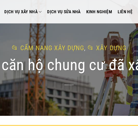
DỊCH VỤ XÂY NHÀ
DỊCH VỤ SỬA NHÀ
KINH NGHIỆM
LIÊN HỆ
CẨM NANG XÂY DỰNG
,
XÂY DỰNG
 căn hộ chung cư đã x