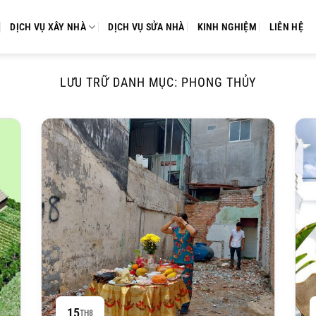
DỊCH VỤ XÂY NHÀ
DỊCH VỤ SỬA NHÀ
KINH NGHIỆM
LIÊN HỆ
LƯU TRỮ DANH MỤC:
PHONG THỦY
15
TH8