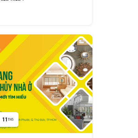
11
TH5