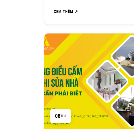
XEM THÊM ↗
08
TH6