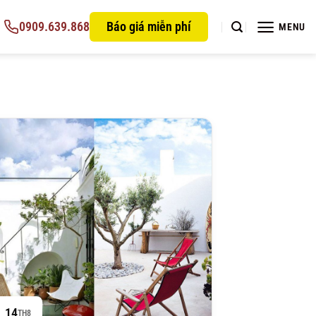
0909.639.868
Báo giá miễn phí
MENU
14
TH8