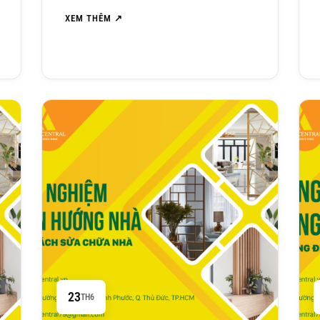
XEM THÊM ↗
23
TH6