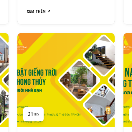
XEM THÊM ↗
31
TH5