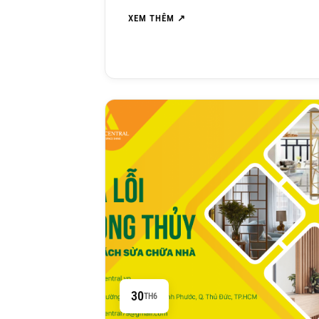
XEM THÊM ↗
30
TH6