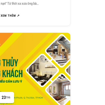
nạn” Từ thời xa xưa ông bà…
XEM THÊM ↗
23
TH6