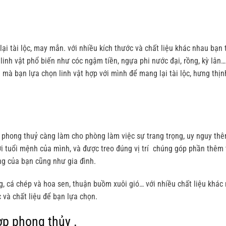
i tài lộc, may mắn. với nhiều kích thước và chất liệu khác nhau bạn 
inh vật phổ biến như cóc ngậm tiền, ngựa phi nước đại, rồng, kỳ lân…
 mà bạn lựa chọn linh vật hợp với mình để mang lại tài lộc, hưng thịn
nh phong thuỷ càng làm cho phòng làm việc sự trang trọng, uy nguy th
i tuổi mệnh của mình, và được treo đúng vị trí chúng góp phần thêm 
g của bạn cũng như gia đình.
, cá chép và hoa sen, thuận buồm xuôi gió… với nhiều chất liệu khác
 và chất liệu để bạn lựa chọn.
hợp
phong thủy
.