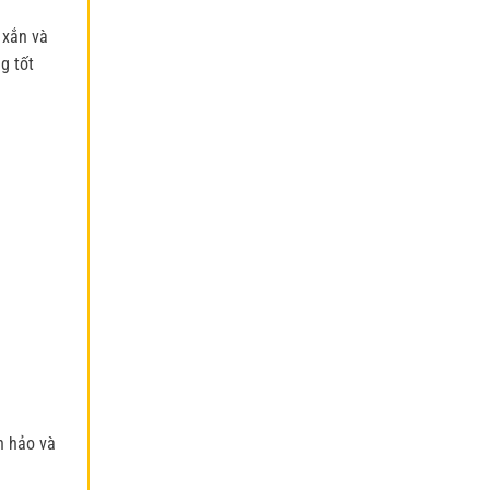
 xắn và
g tốt
n hảo và