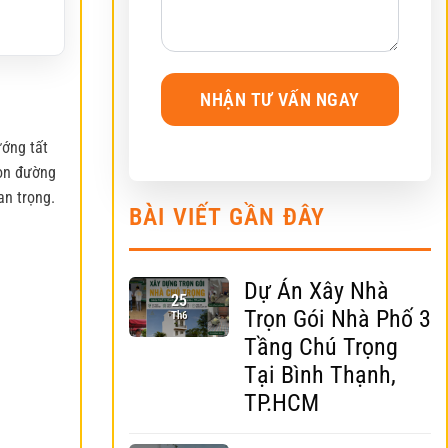
ướng tất
con đường
an trọng.
BÀI VIẾT GẦN ĐÂY
Dự Án Xây Nhà
25
Trọn Gói Nhà Phố 3
Th6
Tầng Chú Trọng
Tại Bình Thạnh,
TP.HCM