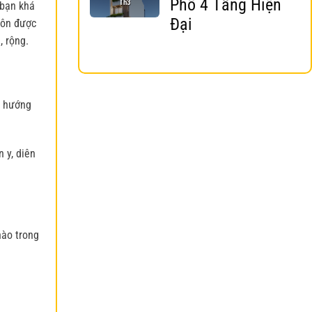
Phố 4 Tầng Hiện
Th3
 bạn khá
Đại
uôn được
, rộng.
, hướng
 y, diên
nào trong