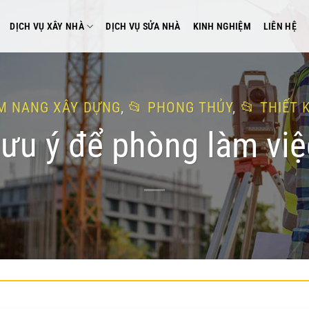
DỊCH VỤ XÂY NHÀ
DỊCH VỤ SỬA NHÀ
KINH NGHIỆM
LIÊN HỆ
M NANG XÂY DỰNG
,
PHONG THỦY
,
THIẾT 
ưu ý để phòng làm vi