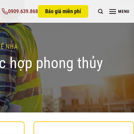
0909.639.868
Báo giá miễn phí
MENU
KẾ NHÀ
ệc hợp phong thủy