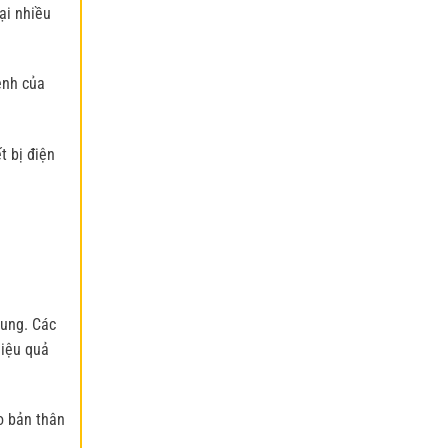
ại nhiều
ệnh của
t bị điện
rung. Các
hiệu quả
o bản thân