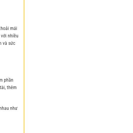
thoải mái
 với nhiều
h và sức
êm phần
tài, thêm
 nhau như