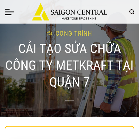
Bỏ
qua
nội
dung
CÔNG TRÌNH
CẢI TẠO SỬA CHỮA
CÔNG TY METKRAFT TẠI
QUẬN 7