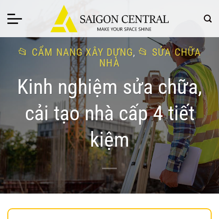
Bỏ
qua
nội
dung
CẨM NANG XÂY DỰNG
,
SỬA CHỮA
NHÀ
Kinh nghiệm sửa chữa,
cải tạo nhà cấp 4 tiết
kiệm