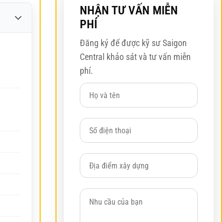
NHẬN TƯ VẤN MIỄN
PHÍ
Đăng ký để được kỹ sư Saigon
Central khảo sát và tư vấn miễn
phí.