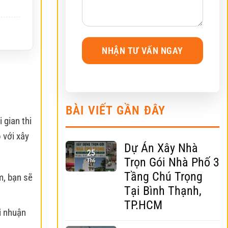
BÀI VIẾT GẦN ĐÂY
 gian thi
 với xây
Dự Án Xây Nhà
25
Trọn Gói Nhà Phố 3
Th6
Tầng Chú Trọng
m, bạn sẽ
Tại Bình Thạnh,
TP.HCM
i nhuận