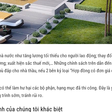
hà nước như tăng lương tối thiểu cho người lao động; thay đổ
lượng; xuất hiện sắc thuế mới,… Những chính sách trên dẫn đến
i bù đắp cho nhà thầu, nếu 2 bên ký loại “Hợp đồng có đơn giá 
có thể làm hư hại các bộ phận, hạng mục đã thi công. Đây là 
trình sớm, tránh rủi ro.
nh của chúng tôi khác biệt