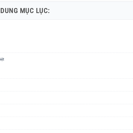
 DUNG MỤC LỤC:
iệt