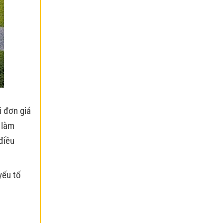
i đơn giá
 làm
điều
yếu tố