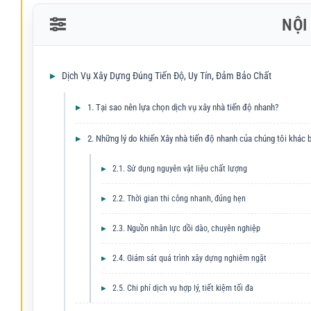
NỘI
Dịch Vụ Xây Dựng Đúng Tiến Độ, Uy Tín, Đảm Bảo Chất
1. Tại sao nên lựa chọn dịch vụ xây nhà tiến độ nhanh?
2. Những lý do khiến Xây nhà tiến độ nhanh của chúng tôi khác b
2.1. Sử dụng nguyên vật liệu chất lượng
2.2. Thời gian thi công nhanh, đúng hẹn
2.3. Nguồn nhân lực dồi dào, chuyên nghiệp
2.4. Giám sát quá trình xây dựng nghiêm ngặt
2.5. Chi phí dịch vụ hợp lý, tiết kiệm tối đa