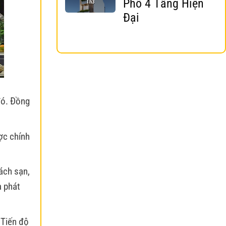
Phố 4 Tầng Hiện
Th3
Đại
đó. Đồng
ợc chính
ách sạn,
à phát
 Tiến độ