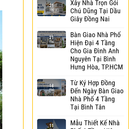
Xây Nhà Trọn Gói
21
Chú Dũng Tại Dầu
Th6
Giây Đồng Nai
Bàn Giao Nhà Phố
21
Hiện Đại 4 Tầng
Th6
Cho Gia Đình Anh
Nguyên Tại Bình
Hưng Hòa, TP.HCM
Từ Ký Hợp Đồng
18
Đến Ngày Bàn Giao
Th6
Nhà Phố 4 Tầng
Tại Bình Tân
Mẫu Thiết Kế Nhà
11