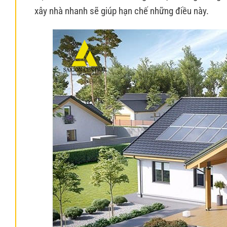
xây nhà nhanh sẽ giúp hạn chế những điều này.