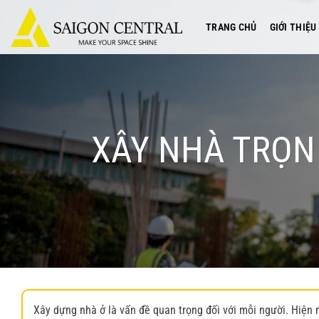
Bỏ
qua
TRANG CHỦ
GIỚI THIỆU
nội
dung
XÂY NHÀ TRỌN 
Xây dựng nhà ở là vấn đề quan trọng đối với mỗi người. Hiện 