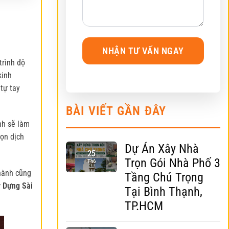
trình độ
kinh
tự tay
BÀI VIẾT GẦN ĐÂY
ình sẽ làm
họn dịch
Dự Án Xây Nhà
25
Trọn Gói Nhà Phố 3
Th6
 hành cũng
Tầng Chú Trọng
 Dựng Sài
Tại Bình Thạnh,
TP.HCM