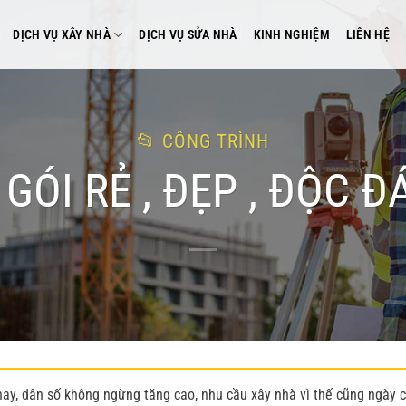
DỊCH VỤ XÂY NHÀ
DỊCH VỤ SỬA NHÀ
KINH NGHIỆM
LIÊN HỆ
CÔNG TRÌNH
GÓI RẺ , ĐẸP , ĐỘC Đ
nay, dân số không ngừng tăng cao, nhu cầu xây nhà
vì thế cũng ngày 