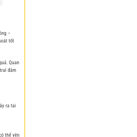
công –
oát tốt
 quả. Quan
ntral đảm
y ra tai
có thể yên