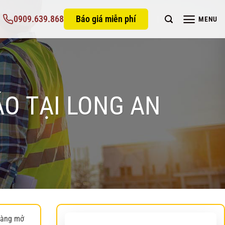
0909.639.868
Báo giá miễn phí
MENU
ÁO TẠI LONG AN
càng mở