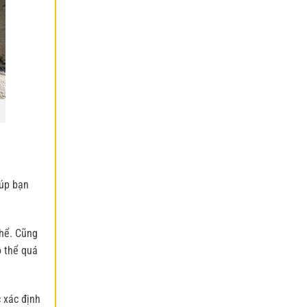
iúp bạn
thể. Cũng
ó thể quá
c xác định