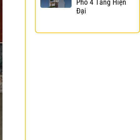
Phố 4 Tầng Hiện
Th3
Đại