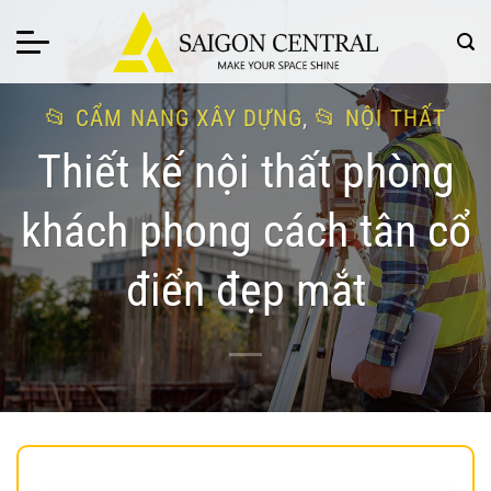
Bỏ
qua
nội
dung
CẨM NANG XÂY DỰNG
,
NỘI THẤT
Thiết kế nội thất phòng
khách phong cách tân cổ
điển đẹp mắt