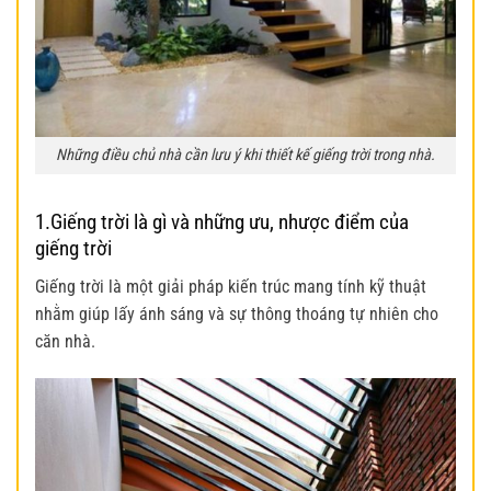
Những điều chủ nhà cần lưu ý khi thiết kế giếng trời trong nhà.
1.Giếng trời là gì và những ưu, nhược điểm của
giếng trời
Giếng trời là một giải pháp kiến trúc mang tính kỹ thuật
nhằm giúp lấy ánh sáng và sự thông thoáng tự nhiên cho
căn nhà.