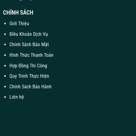
CHÍNH SÁCH
Giới Thiệu
Điều Khoản Dịch Vụ
Chính Sách Bảo Mật
Hình Thức Thanh Toán
Hợp Đồng Thi Công
Quy Trình Thực Hiện
Chính Sách Bảo Hành
Liên hệ