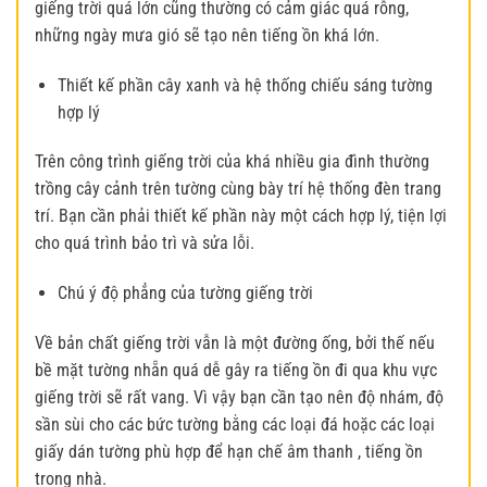
giếng trời quá lớn cũng thường có cảm giác quá rỗng,
những ngày mưa gió sẽ tạo nên tiếng ồn khá lớn.
Thiết kế phần cây xanh và hệ thống chiếu sáng tường
hợp lý
Trên công trình giếng trời của khá nhiều gia đình thường
trồng cây cảnh trên tường cùng bày trí hệ thống đèn trang
trí. Bạn cần phải thiết kế phần này một cách hợp lý, tiện lợi
cho quá trình bảo trì và sửa lỗi.
Chú ý độ phẳng của tường giếng trời
Về bản chất giếng trời vẫn là một đường ống, bởi thế nếu
bề mặt tường nhẵn quá dễ gây ra tiếng ồn đi qua khu vực
giếng trời sẽ rất vang. Vì vậy bạn cần tạo nên độ nhám, độ
sần sùi cho các bức tường bằng các loại đá hoặc các loại
giấy dán tường phù hợp để hạn chế âm thanh , tiếng ồn
trong nhà.