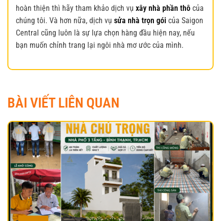
hoàn thiện thì hãy tham khảo dịch vụ
xây nhà phần thô
của
chúng tôi. Và hơn nữa, dịch vụ
sửa nhà trọn gói
của Saigon
Central cũng luôn là sự lựa chọn hàng đầu hiện nay, nếu
bạn muốn chỉnh trang lại ngôi nhà mơ ước của mình.
BÀI VIẾT LIÊN QUAN