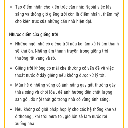
Tạo điểm nhấn cho kiến trúc căn nhà: Ngoài việc lấy
sáng và thông gió giếng trời còn là điểm nhấn , thẩm mỹ
cho kiến trúc của những căn nhà hiện đại.
Nhược điểm của giếng trời
Những ngôi nhà có giếng trời nếu ko làm xử lý âm thanh
sẽ khá ồn, Những âm thanh truyền trong giếng trời
thường rất vang và rõ.
Giếng trời không có mái che thường có vấn đề về việc
thoát nước ở đáy giếng nếu không được xử lý tốt.
Mùa hè ở những vùng có ánh nắng gay gắt thường gây
thừa sáng và chói lóa , dễ ảnh hưởng đến chất lượng
sàn gỗ , đồ nội thất gỗ trong nhà có vùng ánh sáng.
Nếu không có giải pháp hợp lý cho các hệ thống khe và
ô thoáng , khi trời mưa to , gió lớn sẻ làm nước rơi
xuống nhà.