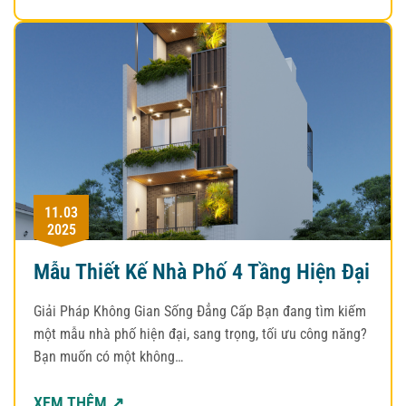
11.03
2025
Mẫu Thiết Kế Nhà Phố 4 Tầng Hiện Đại
Giải Pháp Không Gian Sống Đẳng Cấp Bạn đang tìm kiếm
một mẫu nhà phố hiện đại, sang trọng, tối ưu công năng?
Bạn muốn có một không…
XEM THÊM ↗