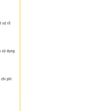
t xứ rõ
n sử dụng
 chi phí