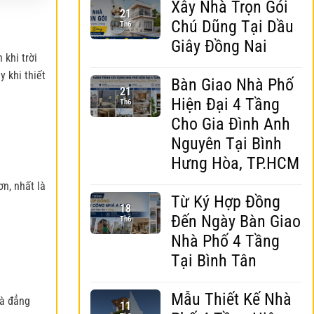
Xây Nhà Trọn Gói
21
Chú Dũng Tại Dầu
Th6
Giây Đồng Nai
 khi trời
y khi thiết
Bàn Giao Nhà Phố
21
Hiện Đại 4 Tầng
Th6
Cho Gia Đình Anh
Nguyên Tại Bình
Hưng Hòa, TP.HCM
n, nhất là
Từ Ký Hợp Đồng
18
Đến Ngày Bàn Giao
Th6
Nhà Phố 4 Tầng
Tại Bình Tân
Mẫu Thiết Kế Nhà
và đẳng
11