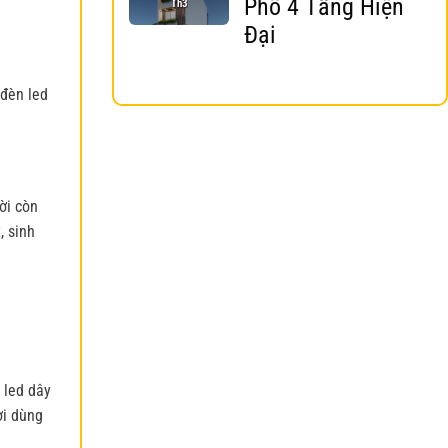
Phố 4 Tầng Hiện
Th3
Đại
 đèn led
ời còn
, sinh
 led dây
ời dùng