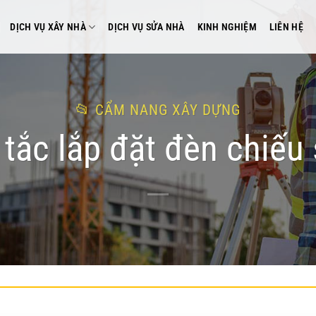
DỊCH VỤ XÂY NHÀ
DỊCH VỤ SỬA NHÀ
KINH NGHIỆM
LIÊN HỆ
CẨM NANG XÂY DỰNG
tắc lắp đặt đèn chiếu 