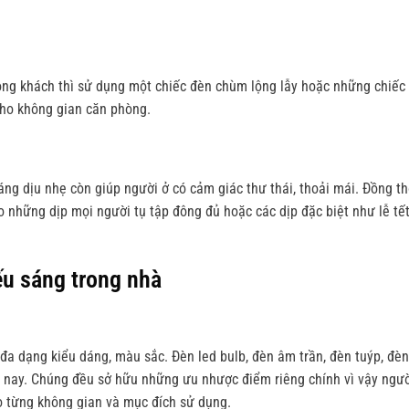
òng khách thì sử dụng một chiếc đèn chùm lộng lẫy hoặc những chiếc
 cho không gian căn phòng.
ng dịu nhẹ còn giúp người ở có cảm giác thư thái, thoải mái.
Đồng th
o những dịp mọi người tụ tập đông đủ hoặc các dịp đặc biệt như lễ tết
ếu sáng trong nhà
 đa dạng kiểu dáng, màu sắc. Đèn led bulb, đèn âm trần, đèn tuýp, đèn
n nay.
Chúng đều sở hữu những ưu nhược điểm riêng chính vì vậy ngư
 từng không gian và mục đích sử dụng.