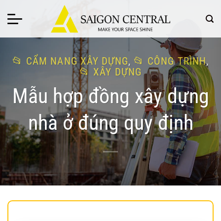
Bỏ
qua
nội
dung
CẨM NANG XÂY DỰNG
,
CÔNG TRÌNH
,
XÂY DỰNG
Mẫu hợp đồng xây dựng
nhà ở đúng quy định