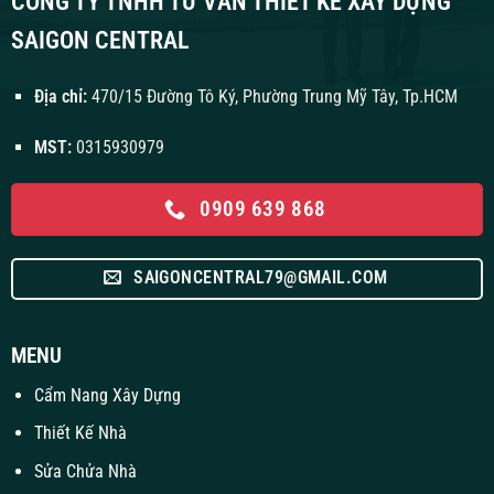
CÔNG TY TNHH TƯ VẤN THIẾT KẾ XÂY DỰNG
SAIGON CENTRAL
Địa chỉ:
470/15 Đường Tô Ký, Phường Trung Mỹ Tây, Tp.HCM
MST:
0315930979
0909 639 868
SAIGONCENTRAL79@GMAIL.COM
MENU
Cẩm Nang Xây Dựng
Thiết Kế Nhà
Sửa Chửa Nhà