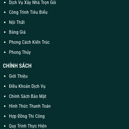
Dịch Vụ Xây Nhà Trọn Gói
Công Trình Tiêu Biểu
Nội Thất
Bảng Giá
Phong Cách Kiến Trúc
Phong Thủy
CHÍNH SÁCH
Giới Thiệu
Điều Khoản Dịch Vụ
Chính Sách Bảo Mật
Hình Thức Thanh Toán
Hợp Đồng Thi Công
Quy Trình Thực Hiện