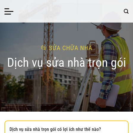
Bỏ
qua
nội
dung
SỬA CHỮA NHÀ
Dịch vụ sửa nhà trọn gói
Dịch vụ sửa nhà trọn gói có lợi ích như thế nào?