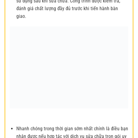
sử dụng sau khi sửa chữa. Công trình được kiểm tra,
đánh giá chất lượng đầy đủ trước khi tiến hành bàn
giao.
Nhanh chóng trong thời gian sớm nhất chính là điều bạn
nhận được nếu hợp tác với dịch vụ sửa chữa trọn gói uy