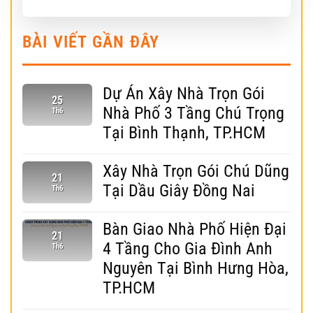
BÀI VIẾT GẦN ĐÂY
Dự Án Xây Nhà Trọn Gói
25
Nhà Phố 3 Tầng Chú Trọng
Th6
Tại Bình Thạnh, TP.HCM
Xây Nhà Trọn Gói Chú Dũng
21
Tại Dầu Giây Đồng Nai
Th6
Bàn Giao Nhà Phố Hiện Đại
21
4 Tầng Cho Gia Đình Anh
Th6
Nguyên Tại Bình Hưng Hòa,
TP.HCM