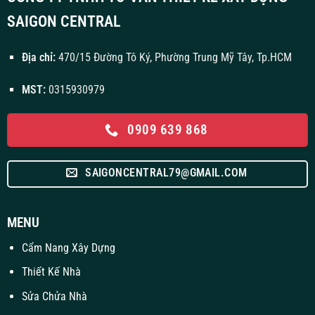
SAIGON CENTRAL
Địa chỉ:
470/15 Đường Tô Ký, Phường Trung Mỹ Tây, Tp.HCM
MST:
0315930979
0909 639 868
SAIGONCENTRAL79@GMAIL.COM
MENU
Cẩm Nang Xây Dựng
Thiết Kế Nhà
Sửa Chửa Nhà