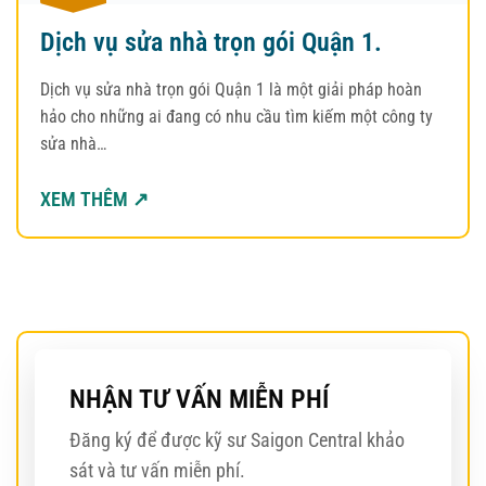
Dịch vụ sửa nhà trọn gói Quận 1.
Dịch vụ sửa nhà trọn gói Quận 1 là một giải pháp hoàn
hảo cho những ai đang có nhu cầu tìm kiếm một công ty
sửa nhà…
XEM THÊM ↗
NHẬN TƯ VẤN MIỄN PHÍ
Đăng ký để được kỹ sư Saigon Central khảo
sát và tư vấn miễn phí.