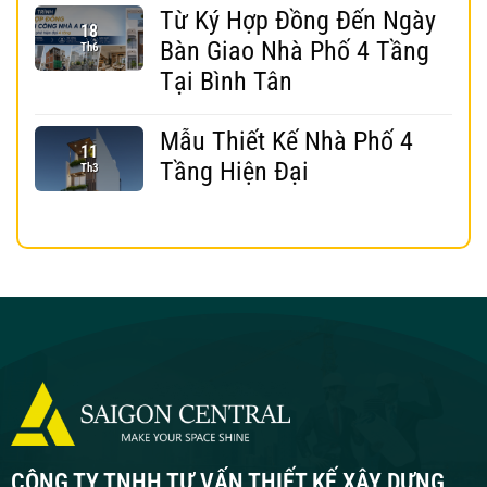
Từ Ký Hợp Đồng Đến Ngày
18
Bàn Giao Nhà Phố 4 Tầng
Th6
Tại Bình Tân
Mẫu Thiết Kế Nhà Phố 4
11
Tầng Hiện Đại
Th3
CÔNG TY TNHH TƯ VẤN THIẾT KẾ XÂY DỰNG