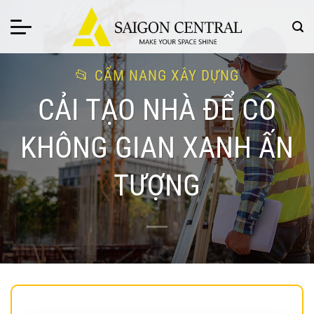
Bỏ
qua
nội
dung
CẨM NANG XÂY DỰNG
CẢI TẠO NHÀ ĐỂ CÓ
KHÔNG GIAN XANH ẤN
TƯỢNG