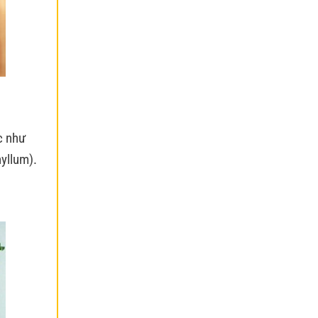
c như
hyllum).