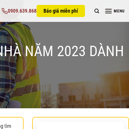
0909.639.868
Báo giá miễn phí
MENU
 NHÀ NĂM 2023 DÀNH
ng tìm