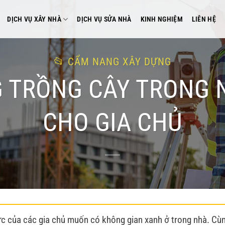
DỊCH VỤ XÂY NHÀ
DỊCH VỤ SỬA NHÀ
KINH NGHIỆM
LIÊN HỆ
CẨM NANG XÂY DỰNG
G TRỒNG CÂY TRONG
CHO GIA CHỦ
rực của các gia chủ muốn có không gian xanh ở trong nhà. Cù