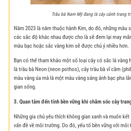
Trầu bà Nam Mỹ đang là cây cảnh trang trí
Năm 2023 là năm thuộc hành Kim, do đó, những màu s
các sắc độ khác nhau được cho là sẽ đem lại may mắn.
màu bạc hoặc sắc vàng kim sẽ được chú ý nhiều hơn.
Bạn có thể tham khảo một số loại cây có sắc lá vàng h
là trầu bà Neon (neon pothos), cây trầu bà vĩ cầm (ph
màu vàng úa mà là một màu vàng sáng ánh bạc pha lẫn
gian sống.
3. Quan tâm đến tính bền vững khi chăm
sóc cây tran
Những gia chủ yêu thích không gian xanh và muốn kết 
vấn đề về môi trường. Do đó, yếu tố bền vững với môi 