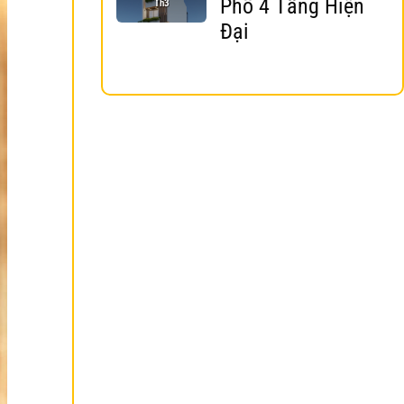
Phố 4 Tầng Hiện
Th3
Đại