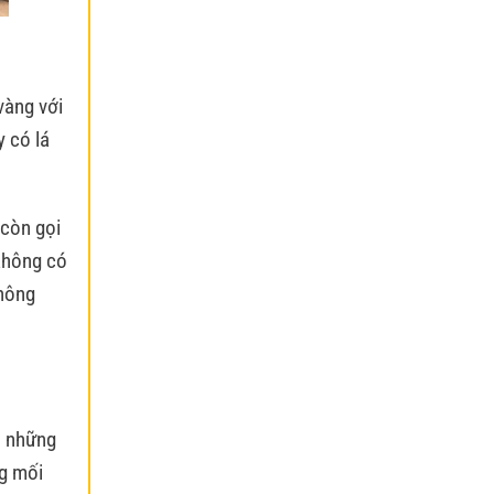
vàng với
 có lá
 còn gọi
 không có
không
n những
ng mối