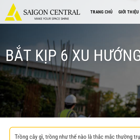
Bỏ
qua
TRANG CHỦ
GIỚI THIỆU
nội
dung
BẮT KỊP 6 XU HƯỚN
Trồng cây gì, trồng như thế nào là thắc mắc thường t