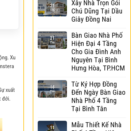
Xây Nhà Trọn Gói
21
Chú Dũng Tại Dầu
Th6
Giây Đồng Nai
Bàn Giao Nhà Phố
21
Hiện Đại 4 Tầng
Th6
Cho Gia Đình Anh
uộng. Xu
Nguyên Tại Bình
onstera
Hưng Hòa, TP.HCM
Từ Ký Hợp Đồng
18
Sự xuất
Đến Ngày Bàn Giao
Th6
 đới.
Nhà Phố 4 Tầng
Tại Bình Tân
Mẫu Thiết Kế Nhà
11