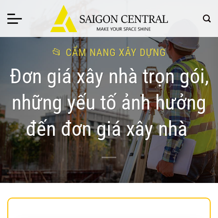
Bỏ
qua
nội
dung
CẨM NANG XÂY DỰNG
Đơn giá xây nhà trọn gói,
những yếu tố ảnh hưởng
đến đơn giá xây nhà