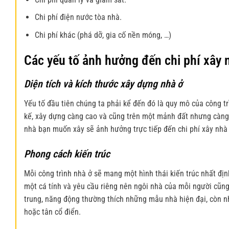
Chi phí điện nước tòa nhà.
Chi phí khác (phá dỡ, gia cố nền móng, …)
Các yếu tố ảnh hưởng đến chi phí xây n
Diện tích và kích thước xây dựng nhà ở
Yếu tố đầu tiên chúng ta phải kể đến đó là quy mô của công trìn
kế, xây dựng càng cao và cũng trên một mảnh đất nhưng càng n
nhà bạn muốn xây sẽ ảnh hưởng trực tiếp đến chi phí xây nhà
Phong cách kiến trúc
Mỗi công trình nhà ở sẽ mang một hình thái kiến ​​trúc nhất đị
một cá tính và yêu cầu riêng nên ngôi nhà của mỗi người cũng
trung, năng động thường thích những mẫu nhà hiện đại, còn n
hoặc tân cổ điển.