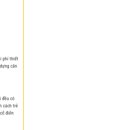
 phí thiết
 dựng căn
i đều có
h cách trẻ
 cổ điển