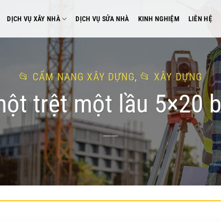
DỊCH VỤ XÂY NHÀ
DỊCH VỤ SỬA NHÀ
KINH NGHIỆM
LIÊN HỆ
CẨM NANG XÂY DỰNG
,
XÂY DỰNG
ột trệt một lầu 5×20 b