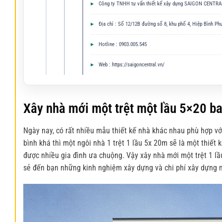
Công ty TNHH tư vấn thiết kế xây dựng SAIGON CENTRA
Địa chỉ : Số 12/12B đường số 8, khu phố 4, Hiệp Bình P
Hotline : 0903.005.545
Web : https://saigoncentral.vn/
Xây nhà mới một trệt một lầu 5×20 ba
Ngày nay, có rất nhiều mẫu thiết kế nhà khác nhau phù hợp vớ
bình khá thì một ngôi nhà 1 trệt 1 lầu 5x 20m sẽ là một thiết
được nhiều gia đình ưa chuộng. Vậy xây nhà mới một trệt 1 l
sẻ đến bạn những kinh nghiệm xây dựng và chi phí xây dựng n