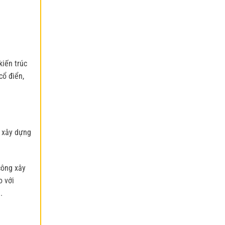
kiến trúc
cổ điển,
h xây dựng
công xây
o với
.