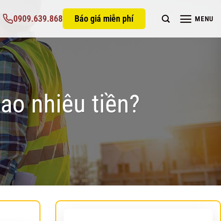
0909.639.868
Báo giá miễn phí
MENU
ao nhiêu tiền?