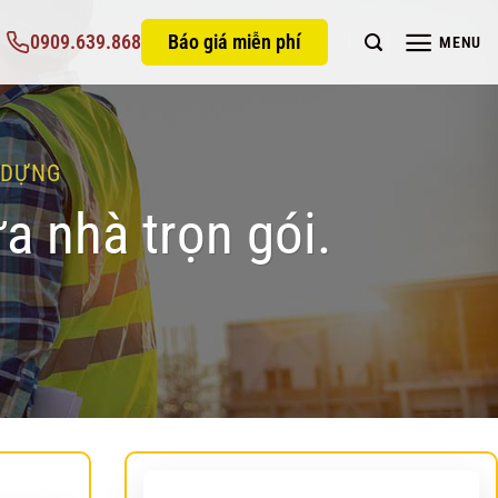
0909.639.868
Báo giá miễn phí
MENU
 DỰNG
a nhà trọn gói.