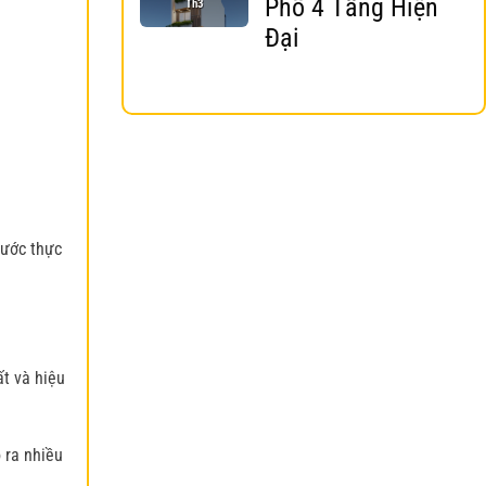
Phố 4 Tầng Hiện
Th3
Đại
hước thực
ất và hiệu
 ra nhiều