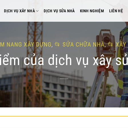
DỊCH VỤ XÂY NHÀ
DỊCH VỤ SỬA NHÀ
KINH NGHIỆM
LIÊN HỆ
M NANG XÂY DỰNG
,
SỬA CHỮA NHÀ
,
XÂY
ểm của dịch vụ xây sử