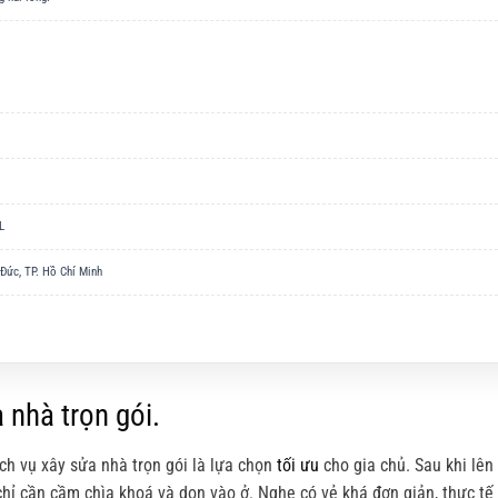
L
Đức, TP. Hồ Chí Minh
 nhà trọn gói.
ịch vụ xây sửa nhà trọn gói là lựa chọn
tối ưu
cho gia chủ. Sau khi lên
 chỉ cần cầm chìa khoá và dọn vào ở. Nghe có vẻ khá đơn giản, thực tế