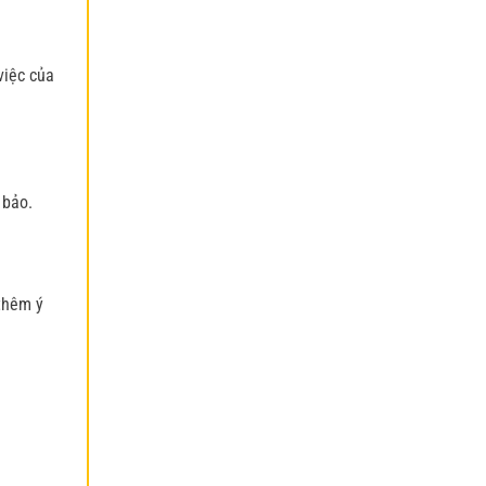
việc của
 bảo.
thêm ý