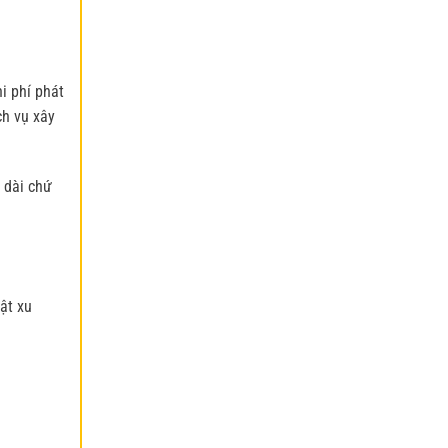
i phí phát
ch vụ xây
 dài chứ
ật xu