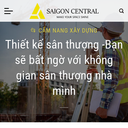
Bỏ
qua
nội
dung
CẨM NANG XÂY DỰNG
Thiết kế sân thượng -Bạn
sẽ bất ngờ với không
gian sân thượng nhà
mình