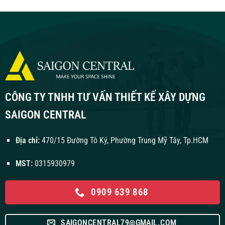
CÔNG TY TNHH TƯ VẤN THIẾT KẾ XÂY DỰNG
SAIGON CENTRAL
Địa chỉ:
470/15 Đường Tô Ký, Phường Trung Mỹ Tây, Tp.HCM
MST:
0315930979
0909 639 868
SAIGONCENTRAL79@GMAIL.COM