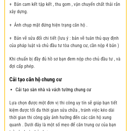
+ Bản cam kết tập kết , thu gom , vận chuyển chất thải rắn
xây dựng.
+ Ảnh chụp mặt đứng hiện trạng căn hộ .
+ Bản vẽ sửa đổi chi tiết (lưu ý : bản vẽ tuân thủ quy định
của pháp luật và chủ đầu tư tòa chung cư, cần nộp 4 bản )
Khi chuẩn bị đầy đủ hồ sơ bạn đem nộp cho chủ đầu tư , và
đợi cấp phép.
Cải tạo căn hộ chung cư
Cải tạo sàn nhà và vách tường chung cư
Lựa chọn được một đơn vị thi công uy tín sẽ giúp bạn tiết
kiệm được tối đa thời gian sửa chữa , tránh việc kéo dài
thời gian thi công gây ảnh hưởng đến các căn hộ xung
quanh . Dưới đây là một số mẹo để căn trung cư của bạn