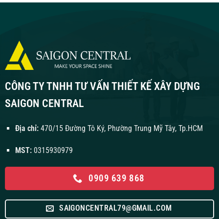
CÔNG TY TNHH TƯ VẤN THIẾT KẾ XÂY DỰNG
SAIGON CENTRAL
Địa chỉ:
470/15 Đường Tô Ký, Phường Trung Mỹ Tây, Tp.HCM
MST:
0315930979
0909 639 868
SAIGONCENTRAL79@GMAIL.COM