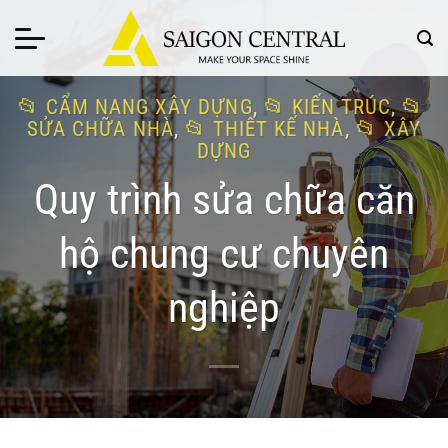
Bỏ
qua
nội
dung
CẨM NANG XÂY DỰNG
,
KIẾN TRÚC
,
SỬA CHỮA NHÀ
,
THIẾT KẾ NHÀ
,
XÂY
DỰNG
Quy trình sửa chữa căn
hộ chung cư chuyên
nghiệp