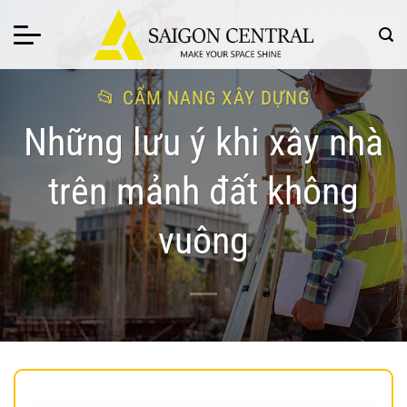
Bỏ
qua
nội
dung
CẨM NANG XÂY DỰNG
Những lưu ý khi xây nhà
trên mảnh đất không
vuông