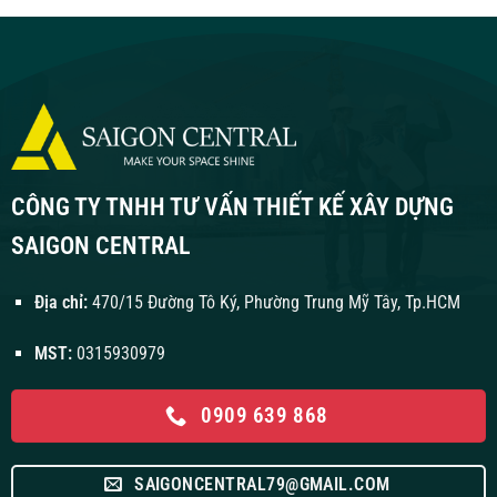
CÔNG TY TNHH TƯ VẤN THIẾT KẾ XÂY DỰNG
SAIGON CENTRAL
Địa chỉ:
470/15 Đường Tô Ký, Phường Trung Mỹ Tây, Tp.HCM
MST:
0315930979
0909 639 868
SAIGONCENTRAL79@GMAIL.COM