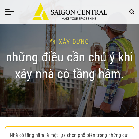
Bỏ
qua
nội
dung
XÂY DỰNG
những điều cần chú ý khi
xây nhà có tầng hầm.
Nhà có tầng hầm là một lựa chọn phổ biến trong những dự