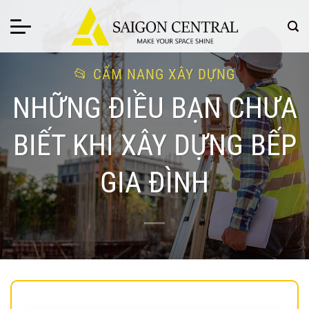
Bỏ
qua
nội
dung
CẨM NANG XÂY DỰNG
NHỮNG ĐIỀU BẠN CHƯA
BIẾT KHI XÂY DỰNG BẾP
GIA ĐÌNH