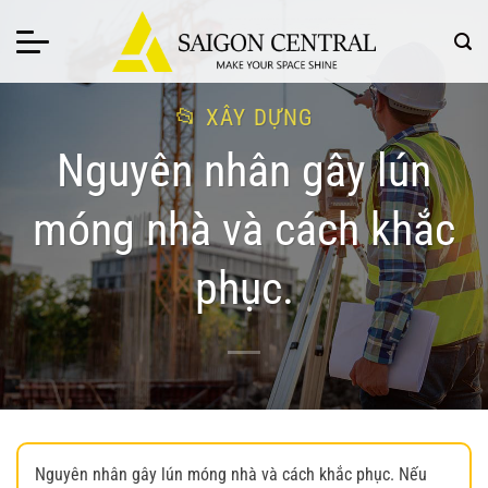
Bỏ
qua
nội
dung
XÂY DỰNG
Nguyên nhân gây lún
móng nhà và cách khắc
phục.
Nguyên nhân gây lún móng nhà và cách khắc phục. Nếu