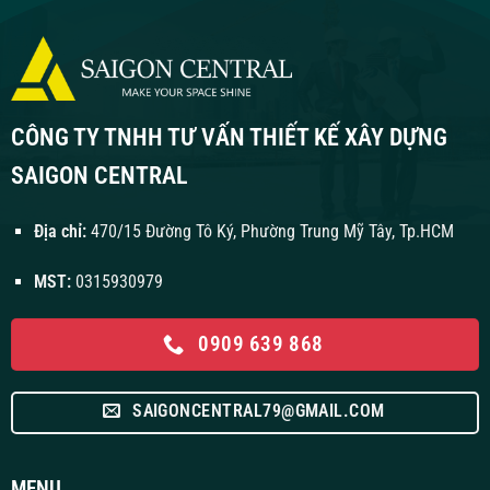
CÔNG TY TNHH TƯ VẤN THIẾT KẾ XÂY DỰNG
SAIGON CENTRAL
Địa chỉ:
470/15 Đường Tô Ký, Phường Trung Mỹ Tây, Tp.HCM
MST:
0315930979
0909 639 868
SAIGONCENTRAL79@GMAIL.COM
MENU