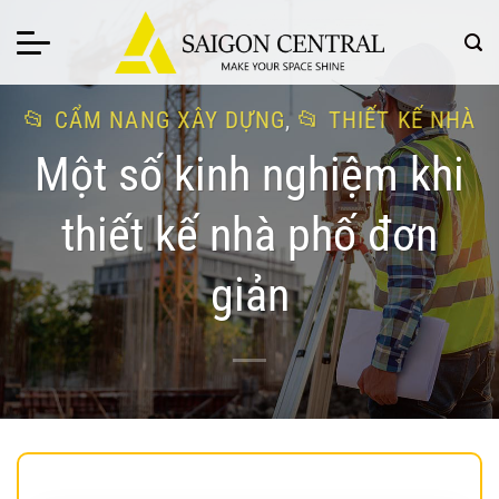
Bỏ
qua
nội
dung
CẨM NANG XÂY DỰNG
,
THIẾT KẾ NHÀ
Một số kinh nghiệm khi
thiết kế nhà phố đơn
giản