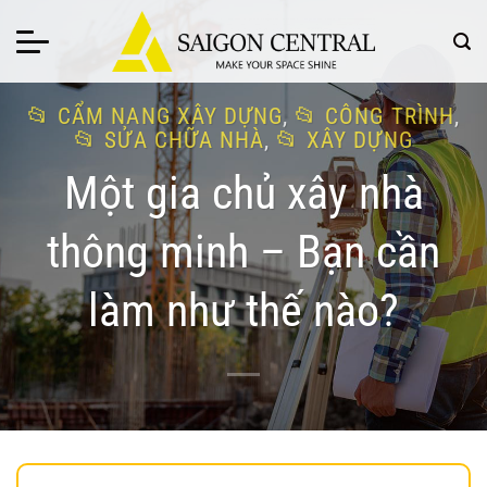
Bỏ
qua
nội
dung
CẨM NANG XÂY DỰNG
,
CÔNG TRÌNH
,
SỬA CHỮA NHÀ
,
XÂY DỰNG
Một gia chủ xây nhà
thông minh – Bạn cần
làm như thế nào?