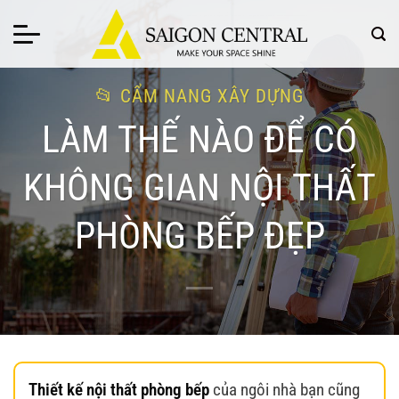
Bỏ
qua
nội
dung
CẨM NANG XÂY DỰNG
LÀM THẾ NÀO ĐỂ CÓ
KHÔNG GIAN NỘI THẤT
PHÒNG BẾP ĐẸP
Thiết kế nội thất phòng bếp
của ngôi nhà bạn cũng