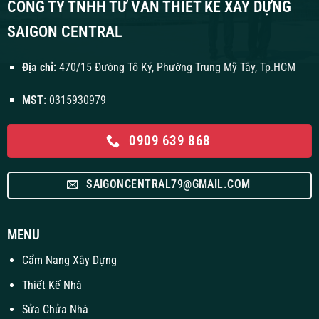
CÔNG TY TNHH TƯ VẤN THIẾT KẾ XÂY DỰNG
SAIGON CENTRAL
Địa chỉ:
470/15 Đường Tô Ký, Phường Trung Mỹ Tây, Tp.HCM
MST:
0315930979
0909 639 868
SAIGONCENTRAL79@GMAIL.COM
MENU
Cẩm Nang Xây Dựng
Thiết Kế Nhà
Sửa Chửa Nhà