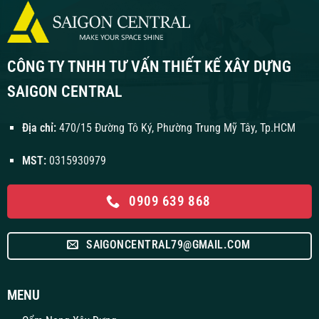
CÔNG TY TNHH TƯ VẤN THIẾT KẾ XÂY DỰNG
SAIGON CENTRAL
Địa chỉ:
470/15 Đường Tô Ký, Phường Trung Mỹ Tây, Tp.HCM
MST:
0315930979
0909 639 868
SAIGONCENTRAL79@GMAIL.COM
MENU