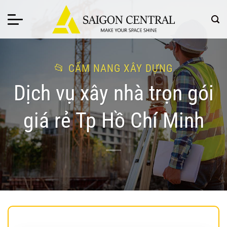
Bỏ
qua
nội
dung
CẨM NANG XÂY DỰNG
Dịch vụ xây nhà trọn gói
giá rẻ Tp Hồ Chí Minh