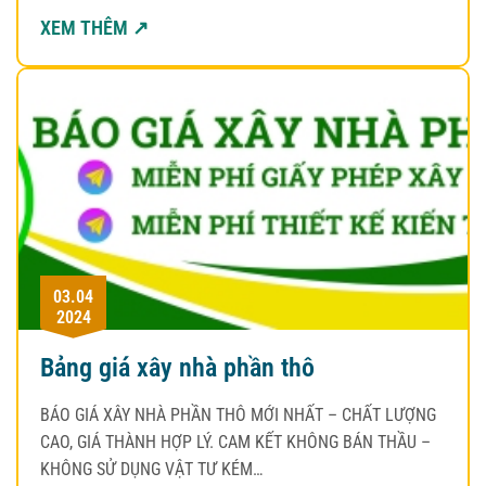
XEM THÊM ↗
03.04
2024
Bảng giá xây nhà phần thô
BÁO GIÁ XÂY NHÀ PHẦN THÔ MỚI NHẤT – CHẤT LƯỢNG
CAO, GIÁ THÀNH HỢP LÝ. CAM KẾT KHÔNG BÁN THẦU –
KHÔNG SỬ DỤNG VẬT TƯ KÉM…