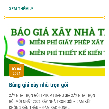
XEM THÊM ↗
03.04
2024
Bảng giá xây nhà trọn gói
XÂY NHÀ TRỌN GÓI TPHCM⌉ BẢNG GIÁ XÂY NHÀ TRỌN
GÓI MỚI NHẤT 2026 XÂY NHÀ TRỌN GÓI – CAM KẾT
KHÔNG BÁN THẦU – ĐẢM BẢO ĐÚNG…