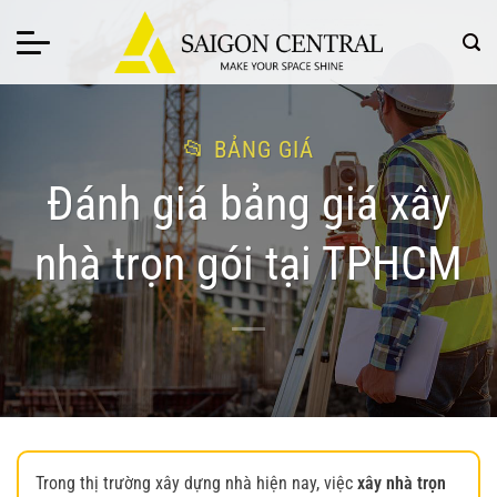
Bỏ
qua
nội
dung
BẢNG GIÁ
Đánh giá bảng giá xây
nhà trọn gói tại TPHCM
Trong thị trường xây dựng nhà hiện nay, việc
xây nhà trọn