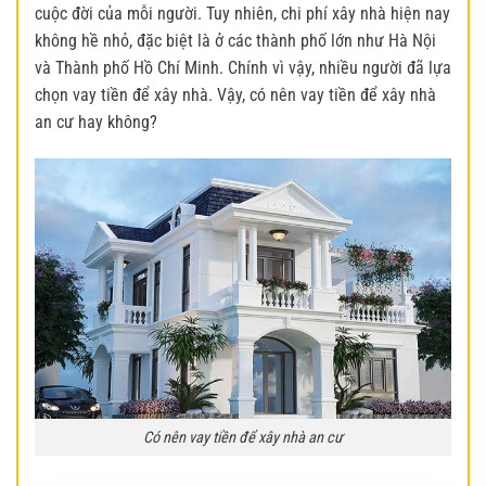
cuộc đời của mỗi người. Tuy nhiên, chi phí xây nhà hiện nay
không hề nhỏ, đặc biệt là ở các thành phố lớn như Hà Nội
và Thành phố Hồ Chí Minh. Chính vì vậy, nhiều người đã lựa
chọn vay tiền để xây nhà. Vậy, có nên vay tiền để xây nhà
an cư hay không?
Có nên vay tiền để xây nhà an cư