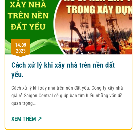
14.09
2023
Cách xử lý khi xây nhà trên nền đất
yếu.
Cách xử lý khi xây nhà trên nền đất yếu. Công ty xây nhà
giá rẻ Saigon Central sẽ giúp bạn tìm hiểu những vấn đề
quan trọng…
XEM THÊM ↗