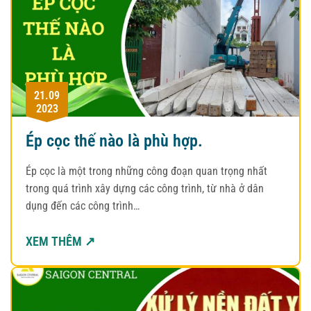
21.09
2023
Ép cọc thế nào là phù hợp.
Ép cọc là một trong những công đoạn quan trọng nhất
trong quá trình xây dựng các công trình, từ nhà ở dân
dụng đến các công trình…
XEM THÊM ↗