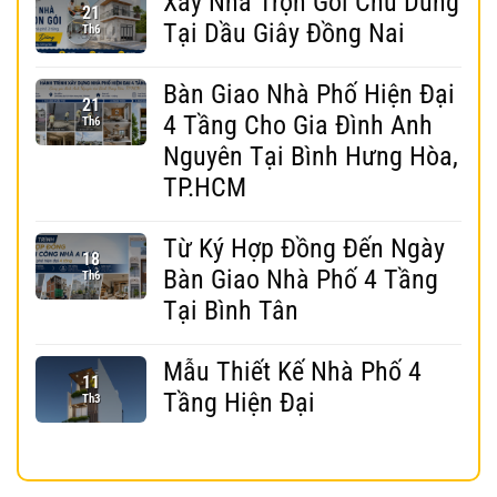
Xây Nhà Trọn Gói Chú Dũng
21
Tại Dầu Giây Đồng Nai
Th6
Bàn Giao Nhà Phố Hiện Đại
21
4 Tầng Cho Gia Đình Anh
Th6
Nguyên Tại Bình Hưng Hòa,
TP.HCM
Từ Ký Hợp Đồng Đến Ngày
18
Bàn Giao Nhà Phố 4 Tầng
Th6
Tại Bình Tân
Mẫu Thiết Kế Nhà Phố 4
11
Tầng Hiện Đại
Th3