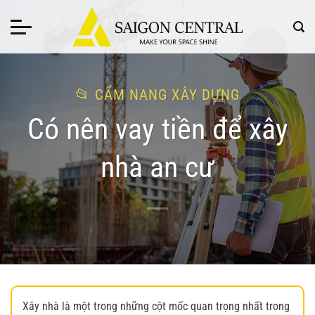
Bỏ
qua
nội
dung
CẨM NANG XÂY DỰNG
Có nên vay tiền để xây
nhà an cư
Xây nhà là một trong những cột mốc quan trọng nhất trong