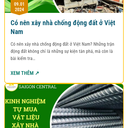
09.01
2024
Có nên xây nhà chống động đất ở Việt
Nam
Có nên xây nhà chống động đất ở Việt Nam? Những trận
động đất không chỉ là những sự kiện tàn phá, mà còn là
bài kiểm tra…
XEM THÊM ↗