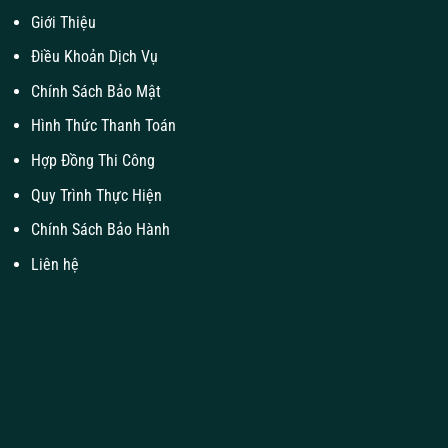
Giới Thiệu
Điều Khoản Dịch Vụ
Chính Sách Bảo Mật
Hình Thức Thanh Toán
Hợp Đồng Thi Công
Quy Trình Thực Hiện
Chính Sách Bảo Hành
Liên hệ