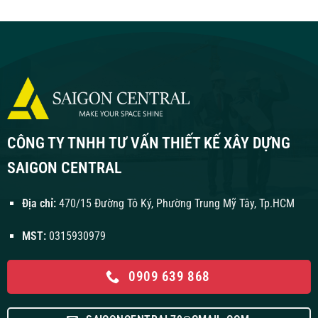
CÔNG TY TNHH TƯ VẤN THIẾT KẾ XÂY DỰNG
SAIGON CENTRAL
Địa chỉ:
470/15 Đường Tô Ký, Phường Trung Mỹ Tây, Tp.HCM
MST:
0315930979
0909 639 868