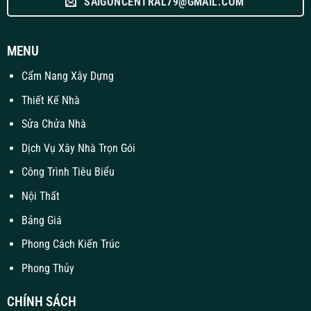
SAIGONCENTRAL79@GMAIL.COM
MENU
Cẩm Nang Xây Dựng
Thiết Kế Nhà
Sửa Chửa Nhà
Dịch Vụ Xây Nhà Trọn Gói
Công Trình Tiêu Biểu
Nội Thất
Bảng Giá
Phong Cách Kiến Trúc
Phong Thủy
CHÍNH SÁCH