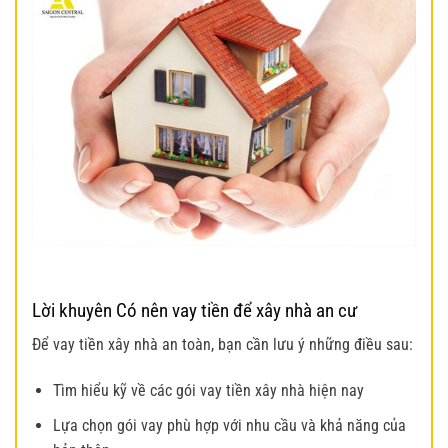
Lời khuyên Có nên vay tiền để xây nhà an cư
Để vay tiền xây nhà an toàn, bạn cần lưu ý những điều sau:
Tìm hiểu kỹ về các gói vay tiền xây nhà hiện nay
Lựa chọn gói vay phù hợp với nhu cầu và khả năng của