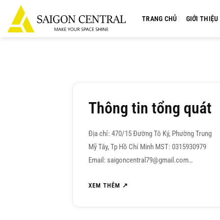
Bỏ
qua
TRANG CHỦ
GIỚI THIỆU
nội
dung
21
TH9
Thông tin tổng quát
Địa chỉ: 470/15 Đường Tô Ký, Phường Trung
Mỹ Tây, Tp Hồ Chí Minh MST: 0315930979
Email: saigoncentral79@gmail.com…
XEM THÊM ↗