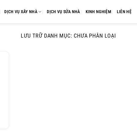
DỊCH VỤ XÂY NHÀ
DỊCH VỤ SỬA NHÀ
KINH NGHIỆM
LIÊN HỆ
LƯU TRỮ DANH MỤC:
CHƯA PHÂN LOẠI