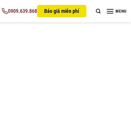
0909.639.868
Báo giá miễn phí
MENU