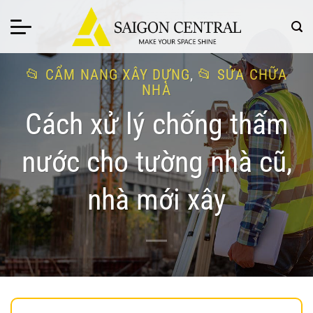
Bỏ
qua
nội
dung
CẨM NANG XÂY DỰNG
,
SỬA CHỮA
NHÀ
Cách xử lý chống thấm
nước cho tường nhà cũ,
nhà mới xây