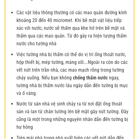
Các vật liệu thông thường có các mao quản đường kính
khoảng 20 đến 40 micromet. Khi bề mặt vật liệu tiếp
xúc với nước, nước sẽ thấm qua khe hở trên bề mặt và
thấm qua các mao quản. Từ đó gây ra hiện tượng thấm
nước cho tường nhà
Việc tường nhà bị thấm có thể do vị trí ống thoát nước,
hộp thiết bị, mép tường, máng xối….Ngoài ra còn do các
vết nứt trên trần nhà, các mao mạch rỗng trong tường
chảy xuống. Nếu bạn không
chống thấm nước
ngay,
tường nhà bị thấm nước lâu ngày dẫn đến tường bị mục
và ố vàng.
Nước từ sàn nhà vệ sinh chảy ra từ nơi đặt ống thoát
sàn và lan từ chân tường lên bề mặt gây nứt tường. Đây
cũng là một trong những nguyên nhân dẫn đến tường bị
hư hỏng
Trên mái nhà trong nhà xuất hiện các vết nứt dẫn đến