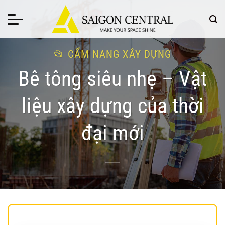
Bỏ
qua
nội
dung
CẨM NANG XÂY DỰNG
Bê tông siêu nhẹ – Vật
liệu xây dựng của thời
đại mới