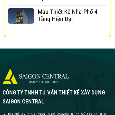
Mẫu Thiết Kế Nhà Phố 4
11
Tầng Hiện Đại
Th3
CÔNG TY TNHH TƯ VẤN THIẾT KẾ XÂY DỰNG
SAIGON CENTRAL
Địa chỉ:
470/15 Đường Tô Ký, Phường Trung Mỹ Tây, Tp.HCM