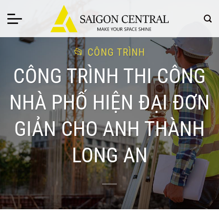
Bỏ
qua
nội
dung
CÔNG TRÌNH
CÔNG TRÌNH THI CÔNG
NHÀ PHỐ HIỆN ĐẠI ĐƠN
GIẢN CHO ANH THÀNH
LONG AN