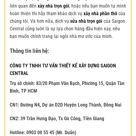
liên quan đến
xây nhà trọn gói
, hoặc nếu bạn muốn tự mình
hoàn thiện thì hãy tham khảo dịch vụ
xây nhà phần thô
của
chúng tôi. Và hơn nữa, dịch vụ
sửa nhà trọn gói
của Saigon
Central cũng luôn là sự lựa chọn hàng đầu hiện nay, nếu
bạn muốn chỉnh trang lại ngôi nhà mơ ước của mình.
Thông tin liên hệ:
CÔNG TY TNHH TƯ VẤN THIẾT KẾ XÂY DỰNG SAIGON
CENTRAL
Trụ sở chính:
83/20 Phạm Văn Bạch, Phường 15, Quận Tân
Bình, TP HCM
CN1: Đường N4, Dự án D2D Huyện Long Thành, Đồng Nai
CN2: 39 Trần Hưng Đạo, Tx Gò Công, Tiền Giang
Hotline: 0903 00 55 45 (Mr. Du
ẩ
n)